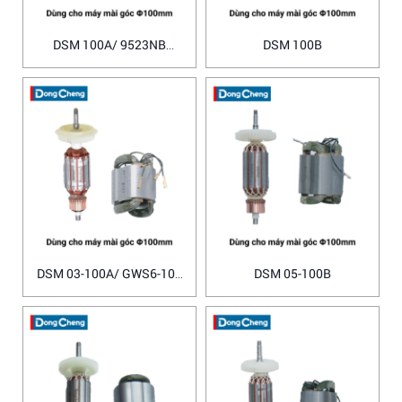
DSM 100A/ 9523NB
DSM 100B
Makita
DSM 03-100A/ GWS6-100
DSM 05-100B
Bosch