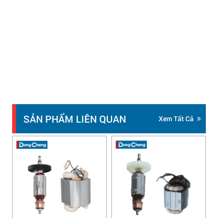
SẢN PHẨM LIÊN QUAN
Xem Tất Cả