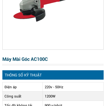
Máy Mài Góc AC100C
THÔNG SỐ KỸ THUẬT
Điện áp
220v - 50Hz
Công suất
1200W
Tốc độ không tải
900 v/phút