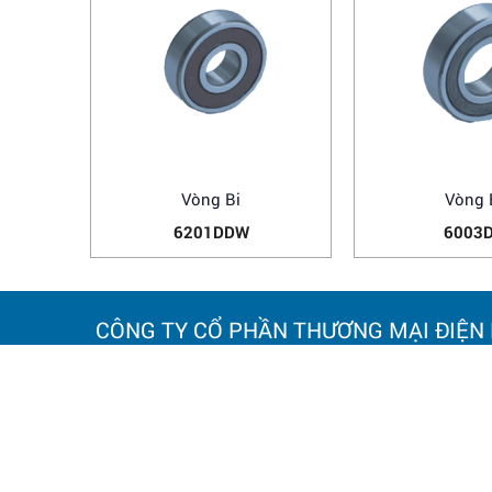
Vòng Bi
Vòng 
6201DDW
6003
CÔNG TY CỔ PHẦN THƯƠNG MẠI ĐIỆN
TRỤ SỞ CHÍNH:
ĐỊA ĐIỂM
Số 20 Ngách 25, Ngõ 61
Số 838 đư
Phố Lạc Trung,
Tuy, TP. H
Phường Vĩnh Tuy, TP. Hà Nội.
Điện thoại
Điện thoại: 0964 145 148
Email: h