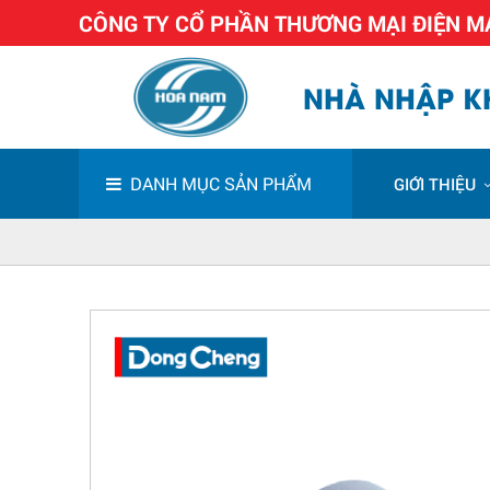
CÔNG TY CỔ PHẦN THƯƠNG MẠI ĐIỆN 
NHÀ NHẬP KH
DANH MỤC SẢN PHẨM
GIỚI THIỆU