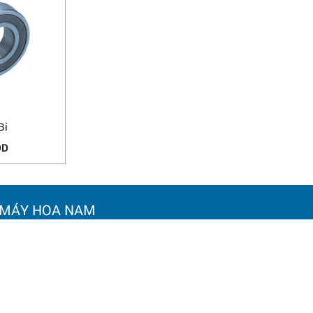
Bi
DD
 MÁY HOA NAM
Chính sách bảo mật
 KINH DOANH:
Chính sách bảo hành
ờng Bạch Đằng, phường Vĩnh
Chính sách đổi trả hàng hó
à Nội
Chính sách vận chuyển và 
: 0964 145 148
Hướng dẫn mua hàng
oanamtools2000@gmail.com