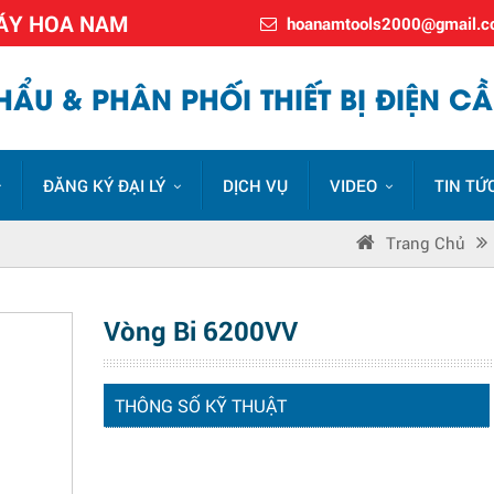
MÁY HOA NAM
hoanamtools2000@gmail.
ẨU & PHÂN PHỐI THIẾT BỊ ĐIỆN CẦ
ĐĂNG KÝ ĐẠI LÝ
DỊCH VỤ
VIDEO
TIN TỨ
Trang Chủ
Vòng Bi 6200VV
THÔNG SỐ KỸ THUẬT