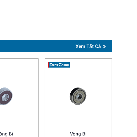
Xem Tất Cả
òng Bi
Vòng Bi