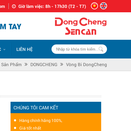
com
Giờ làm việc: 8h - 17h30 (T2 - T7)
M TAY
C
LIÊN HỆ
Sản Phẩm
DONGCHENG
Vòng Bi DongCheng
CHÚNG TÔI CAM KẾT
Hàng chính hãng 100%,
Giá tốt nhất