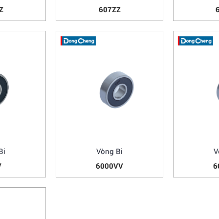
Z
607ZZ
Bi
Vòng Bi
V
V
6000VV
6