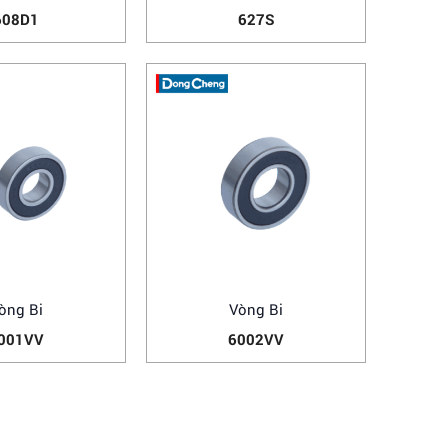
608D1
627S
òng Bi
Vòng Bi
001VV
6002VV