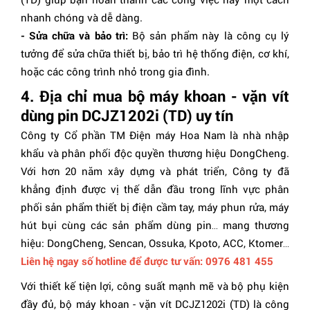
nhanh chóng và dễ dàng.
- Sửa chữa và bảo trì:
Bộ sản phẩm này là công cụ lý
tưởng để sửa chữa thiết bị, bảo trì hệ thống điện, cơ khí,
hoặc các công trình nhỏ trong gia đình.
4. Địa chỉ mua bộ máy khoan - vặn vít
dùng pin DCJZ1202i (TD) uy tín
Công ty Cổ phần TM Điện máy Hoa Nam là nhà nhập
khẩu và phân phối độc quyền thương hiệu DongCheng.
Với hơn 20 năm xây dựng và phát triển, Công ty đã
khẳng định được vị thế dẫn đầu trong lĩnh vực phân
phối sản phẩm thiết bị điện cầm tay, máy phun rửa, máy
hút bụi cùng các sản phẩm dùng pin… mang thương
hiệu: DongCheng, Sencan, Ossuka, Kpoto, ACC, Ktomer…
Liên hệ ngay số hotline để được tư vấn: 0976 481 455
Với thiết kế tiện lợi, công suất mạnh mẽ và bộ phụ kiện
đầy đủ, bộ máy khoan - vặn vít DCJZ1202i (TD) là công