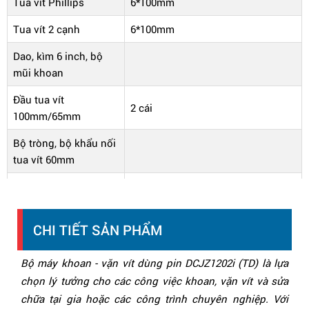
Tua vít Phillips
6*100mm
Tua vít 2 cạnh
6*100mm
Dao, kìm 6 inch, bộ
mũi khoan
Đầu tua vít
2 cái
100mm/65mm
Bộ tròng, bộ khẩu nối
tua vít 60mm
Bộ mũi tua vít 25mm,
bộ cờ lê trọng, bộ vít
nở
CHI TIẾT SẢN PHẨM
Thước cuộn 3m,
thước điện, hộp nhựa
Bộ máy khoan - vặn vít dùng pin DCJZ1202i (TD) là lựa
chọn lý tưởng cho các công việc khoan, vặn vít và sửa
Máy gồm: 01 Pin & 01
chữa tại gia hoặc các công trình chuyên nghiệp. Với
Sạc