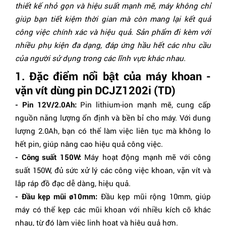
thiết kế nhỏ gọn và hiệu suất mạnh mẽ, máy không chỉ
giúp bạn tiết kiệm thời gian mà còn mang lại kết quả
công việc chính xác và hiệu quả. Sản phẩm đi kèm với
nhiều phụ kiện đa dạng, đáp ứng hầu hết các nhu cầu
của người sử dụng trong các lĩnh vực khác nhau.
1. Đặc điểm nổi bật của máy khoan -
vặn vít dùng pin DCJZ1202i (TD)
- Pin 12V/2.0Ah:
Pin lithium-ion mạnh mẽ, cung cấp
nguồn năng lượng ổn định và bền bỉ cho máy. Với dung
lượng 2.0Ah, bạn có thể làm việc liên tục mà không lo
hết pin, giúp nâng cao hiệu quả công việc.
- Công suất 150W:
Máy hoạt động mạnh mẽ với công
suất 150W, đủ sức xử lý các công việc khoan, vặn vít và
lắp ráp đồ đạc dễ dàng, hiệu quả.
- Đầu kẹp mũi ø10mm:
Đầu kẹp mũi rộng 10mm, giúp
máy có thể kẹp các mũi khoan với nhiều kích cỡ khác
nhau, từ đó làm việc linh hoạt và hiệu quả hơn.