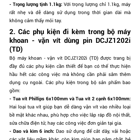
- Trọng lượng tịnh 1.1kg:
Với trọng lượng chỉ 1.1kg, máy
rất nhẹ và dễ dàng sử dụng trong thời gian dài mà
không cảm thấy mỏi tay.
2. Các phụ kiện đi kèm trong bộ máy
khoan - vặn vít dùng pin DCJZ1202i
(TD)
Bộ máy khoan - vặn vít DCJZ1202i (TD) được trang bị
đầy đủ các phụ kiện cần thiết để bạn có thể thực hiện
hầu hết các công việc mà không cần phải sắm thêm
dụng cụ ngoài. Các phụ kiện trong bộ sản phẩm bao
gồm:
- Tua vít Phillips 6x100mm và Tua vít 2 cạnh 6x100mm:
Hai loại tua vít giúp bạn dễ dàng vặn vít vào nhiều loại
bề mặt khác nhau, phù hợp cho việc lắp ráp đồ nội thất,
sửa chữa điện tử, hay các công việc đơn giản tại gia.
- Dao và kìm 6 inch:
Dao sử dụng để cắt dây, vải hoặc
các vật liệu mềm khác, còn kìm giúp bạn nắm chặt, bẻ