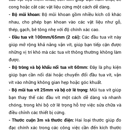
cong hoặc cắt các vật liệu cứng một cách dễ dàng.
- Bộ mũi khoan:
Bộ mũi khoan gồm nhiều kích cỡ khác
nhau, cho phép bạn khoan vào các vật liệu như gỗ,
thép, gạch, bê tông nhẹ với độ chính xác cao.
- Đầu tua vít 100mm/65mm (2 cái):
Các đầu tua vít này
giúp mở rộng khả năng vặn vít, giúp bạn tiếp cận được
những vị trí khó mà các tua vít thông thường không làm
được.
- Bộ tròng và bộ khẩu nối tua vít 60mm:
Đây là phụ kiện
giúp bạn cần nối dài hoặc chuyển đổi đầu tua vít, vặn
vít vào những không gian hẹp hoặc góc khuất.
- Bộ mũi tua vít 25mm và bộ cờ lê trọng:
Mũi tua vít giúp
bạn thay thế các đầu vít một cách dễ dàng và nhanh
chóng, trong khi bộ cờ lê trọng hỗ trợ việc sửa chữa và
điều chỉnh các thiết bị cứng.
- Thước cuộn 3m và thước điện:
Hai loại thước giúp đo
đạc chính xác trong các công việc cần đến kích thước