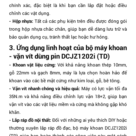
chính xác, đặc biệt là khi bạn cần lắp đặt hoặc điều
chỉnh các vật dụng.
- Hộp nhựa:
Tất cả các phụ kiện trên đều được đóng gói
trong hộp nhựa chắc chắn, giúp bạn dễ dàng lưu trữ và
bảo quản dụng cụ, tránh thất lạc hoặc hư hỏng.
3. Ứng dụng linh hoạt của bộ máy khoan
- vặn vít dùng pin DCJZ1202i (TD)
- Khoan vật liệu cứng:
Với khả năng khoan thép 10mm,
gỗ 22mm và gạch 8mm, máy là lựa chọn hoàn hảo để
khoan vào các bề mặt cứng như kim loại, gỗ, bê tông.
- Vặn vít nhanh chóng và hiệu quả:
Máy có lực vặn tối đa
35N.m và khả năng điều chỉnh lực vặn 18+2, giúp bạn
vặn vít vào các vật liệu mềm và cứng mà không gặp khó
khăn.
- Lắp ráp đồ nội thất:
Đối với những ai yêu thích DIY hoặc
thường xuyên lắp ráp đồ đạc, bộ máy khoan DCJZ1202i
(TD) giúp bạn hoàn thành các công việc này một cách