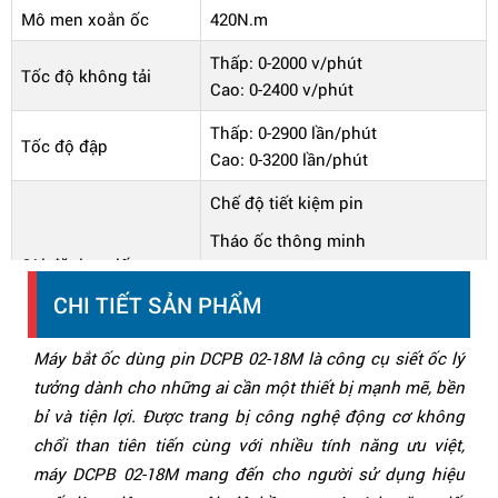
Mô men xoắn ốc
420N.m
Thấp: 0-2000 v/phút
Tốc độ không tải
Cao: 0-2400 v/phút
Thấp: 0-2900 lần/phút
Tốc độ đập
Cao: 0-3200 lần/phút
Chế độ tiết kiệm pin
Tháo ốc thông minh
Cài đặt lực siết
Thấp: 260N.m
CHI TIẾT SẢN PHẨM
Cao: 320N.m
Máy bắt ốc dùng pin DCPB 02-18M là công cụ siết ốc lý
Khả năng siết ốc
M12-M18
tưởng dành cho những ai cần một thiết bị mạnh mẽ, bền
Kích thước đầu trục
bỉ và tiện lợi. Được trang bị công nghệ động cơ không
12.7 mm
vuông
chổi than tiên tiến cùng với nhiều tính năng ưu việt,
máy DCPB 02-18M mang đến cho người sử dụng hiệu
Lực siết tối đa
320 N.m