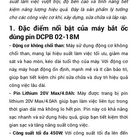
suất làm việc vượt trội, độ bền cao và tính năng tiết
Trọng lượng tịnh
1.8 kg
kiệm năng lượng hiệu quả. Đây là sản phẩm lý tưởng
cho các công việc cơ khí, xây dựng, sửa chữa và lắp ráp.
Máy gồm
01 pin & 01 sạc
1. Đặc điểm nổi bật của máy bắt ốc
dùng pin DCPB 02-18M
- Động cơ không chổi than:
Máy sử dụng động cơ không
chổi than, mang lại hiệu suất làm việc tối ưu, giảm ma
sát và hao mòn, kéo dài tuổi thọ của máy. Với động cơ
này, máy hoạt động ổn định, mạnh mẽ và ít cần bảo trì,
giúp bạn tiết kiệm chi phí sửa chữa và duy trì hiệu quả
công việc lâu dài.
- Pin Lithium 20V Max/4.0Ah:
Máy được trang bị pin
lithium 20V Max/4.0Ah giúp bạn làm việc liên tục trong
thời gian dài mà không lo hết pin. Pin này có khả năng
sạc nhanh và sử dụng hiệu quả, giúp bạn tiết kiệm thời
gian sạc và tăng năng suất công việc.
- Công suất tối đa 450W:
Với công suất tối đa lên đến