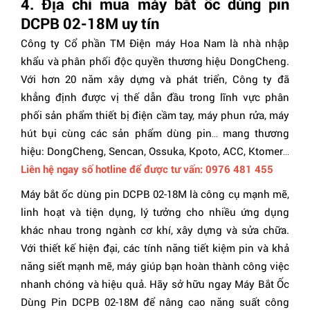
4. Địa chỉ mua máy bắt ốc dùng pin
DCPB 02-18M uy tín
Công ty Cổ phần TM Điện máy Hoa Nam là nhà nhập
khẩu và phân phối độc quyền thương hiệu DongCheng.
Với hơn 20 năm xây dựng và phát triển, Công ty đã
khẳng định được vị thế dẫn đầu trong lĩnh vực phân
phối sản phẩm thiết bị điện cầm tay, máy phun rửa, máy
hút bụi cùng các sản phẩm dùng pin… mang thương
hiệu: DongCheng, Sencan, Ossuka, Kpoto, ACC, Ktomer…
Liên hệ ngay số hotline để được tư vấn: 0976 481 455
Máy bắt ốc dùng pin DCPB 02-18M là công cụ mạnh mẽ,
linh hoạt và tiện dụng, lý tưởng cho nhiều ứng dụng
khác nhau trong ngành cơ khí, xây dựng và sửa chữa.
Với thiết kế hiện đại, các tính năng tiết kiệm pin và khả
năng siết mạnh mẽ, máy giúp bạn hoàn thành công việc
nhanh chóng và hiệu quả. Hãy sở hữu ngay Máy Bắt Ốc
Dùng Pin DCPB 02-18M để nâng cao năng suất công