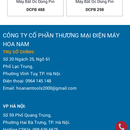
Máy Bắt Ốc Dùng Pin
Máy Bắt Ốc Dùng Pin
DCPB 488
DCPB 298
CÔNG TY CỔ PHẦN THƯƠNG MẠI ĐIỆN MÁY
HOA NAM
TRỤ SỞ CHÍNH:
Số 20 Ngách 25, Ngõ 61
Phố Lạc Trung,
Phường Vĩnh Tuy, TP. Hà Nội.
Điện thoại: 0964 145 148
Email: hoanamtools2000@gmail.com
VP HÀ NỘI
:
Số 59 Phố Quang Trung,
Phường Hai Bà Trưng, TP. Hà Nội.
Hotline CSKH: 098 636 6675