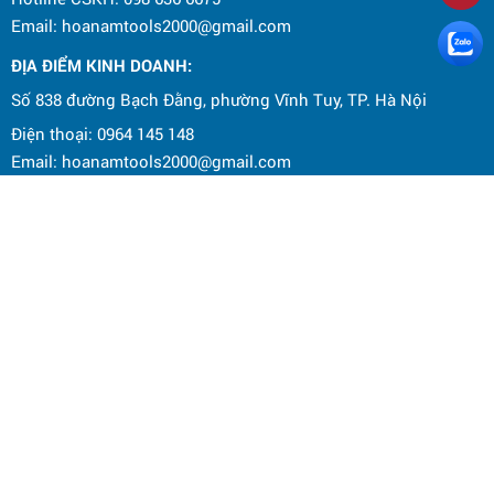
Email: hoanamtools2000@gmail.com
ĐỊA ĐIỂM KINH DOANH:
Số 838 đường Bạch Đằng, phường Vĩnh Tuy, TP. Hà Nội
Điện thoại: 0964 145 148
Email: hoanamtools2000@gmail.com
Chính sách bảo mật
Chính sách bảo hành
Chính sách đổi trả hàng hóa
Chính sách vận chuyển và giao nhận
Hướng dẫn mua hàng
Hướng dẫn thanh toán
CÔNG TY CỔ PHẦN THƯƠNG MẠI ĐIỆN MÁY HOA NAM