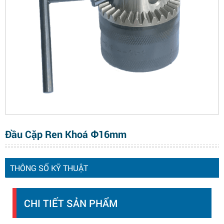
Đầu Cặp Ren Khoá Φ16mm
THÔNG SỐ KỸ THUẬT
CHI TIẾT SẢN PHẨM