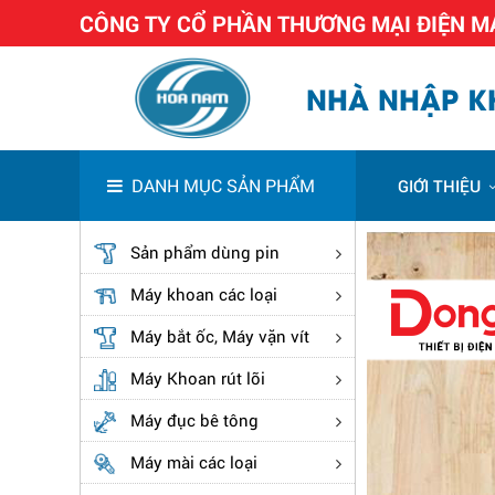
CÔNG TY CỔ PHẦN THƯƠNG MẠI ĐIỆN 
NHÀ NHẬP KH
DANH MỤC SẢN PHẨM
GIỚI THIỆU
Sản phẩm dùng pin
Máy khoan các loại
Máy bắt ốc, Máy vặn vít
Máy Khoan rút lõi
Máy đục bê tông
Máy mài các loại