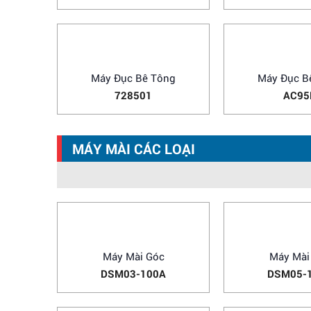
Máy Khoan
Máy Kh
531027
5313
MÁY ĐỤC BÊ TÔNG