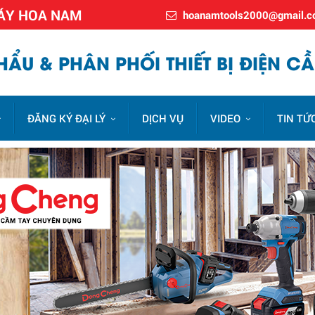
MÁY HOA NAM
hoanamtools2000@gmail.
ẨU & PHÂN PHỐI THIẾT BỊ ĐIỆN CẦ
ĐĂNG KÝ ĐẠI LÝ
DỊCH VỤ
VIDEO
TIN TỨ