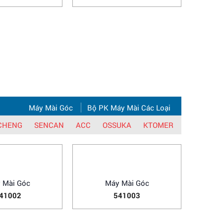
Khoan Búa
Máy Khoan Búa
22615
722609S
Bộ Phụ Kiện Máy Đục Bê Tông
DONGCHENG
SENCAN
ACC
KTOMER