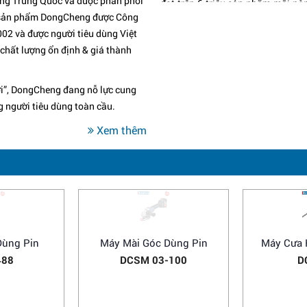
ờng Trung Quốc và được phân phối
đạt trên 6 triệu sản phẩm mỗi nă
am, sản phẩm DongCheng được Công
an toàn và dễ sử dụng.
02 và được người tiêu dùng Việt
SENCAN đã đạt được nhiều chứng
chất lượng ổn định & giá thành
60 sáng chế quốc gia. Thương hiệ
công nghiệp cơ khí Trung Quốc 
sản phẩm tới hơn 50 quốc gia và k
ới”, DongCheng đang nỗ lực cung
Tại thị trường Việt Nam, Công 
g người tiêu dùng toàn cầu.
phẩm SENCAN từ năm 2002. Với tí
Xem thêm
công cụ điện SENCAN là lựa chọn
chuyên nghiệp, giúp nâng cao hiệu