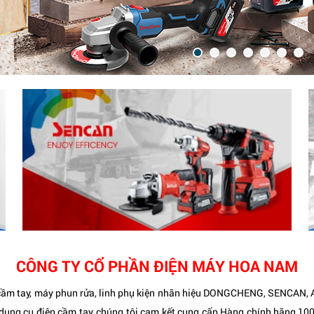
CÔNG TY CỔ PHẦN ĐIỆN MÁY HOA NAM
ện cầm tay, máy phun rửa, linh phụ kiện nhãn hiệu DONGCHENG, SENCA
 dụng cụ điện cầm tay, chúng tôi cam kết cung cấp Hàng chính hãng 1