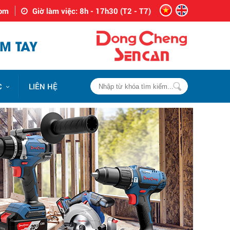
com
Giờ làm việc: 8h - 17h30 (T2 - T7)
M TAY
C
LIÊN HỆ