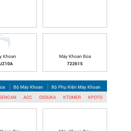
Kiếm Dùng Pin
Máy Mài Góc
CJF 22
541052
y Khoan
Máy Khoan Búa
JZ10A
722615