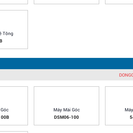
oan
Máy Khoan Động Lực
Máy 
06
521302
7