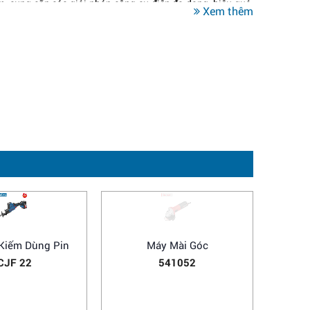
m, cung cấp các giải pháp công cụ điện đa dạng, hiệu quả,
Xem thêm
 nhận chất lượng quốc tế, bao gồm GS, UL và sở hữu hơn
u không chỉ khẳng định được vị thế vững chắc trong ngành
mà còn mở rộng mạng lưới phân phối toàn cầu, xuất khẩu
hu vực.
ty CP Điện máy Hoa Nam là nhà phân phối độc quyền sản
nh năng vượt trội và thiết kế chuyên dụng, các sản phẩm
 lý tưởng cho người tiêu dùng, đặc biệt là các đội thợ
 quả công việc và đảm bảo sự an toàn tuyệt đối.