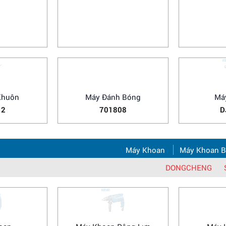
Dùng Pin
Máy Mài Góc Dùng Pin
Máy Cưa 
488
DCSM 03-100
D
Khuôn
Máy Đánh Bóng
Má
12
701808
D