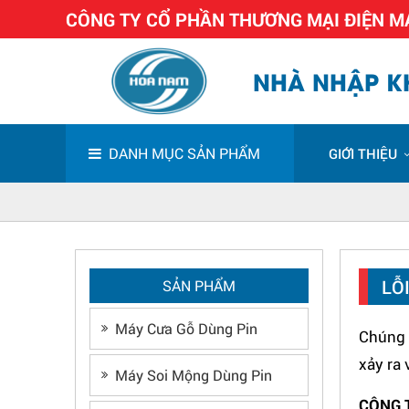
CÔNG TY CỔ PHẦN THƯƠNG MẠI ĐIỆN 
NHÀ NHẬP KH
DANH MỤC SẢN PHẨM
GIỚI THIỆU
LỖ
SẢN PHẨM
Máy Cưa Gỗ Dùng Pin
Chúng t
xảy ra
Máy Soi Mộng Dùng Pin
CÔNG 