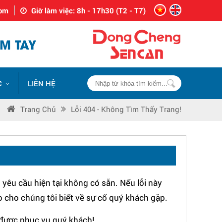
com
Giờ làm việc: 8h - 17h30 (T2 - T7)
M TAY
C
LIÊN HỆ
Trang Chủ
Lỗi 404 - Không Tìm Thấy Trang!
yêu cầu hiện tại không có sẵn. Nếu lỗi này
o cho chúng tôi biết về sự cố quý khách gặp.
được phục vụ quý khách!