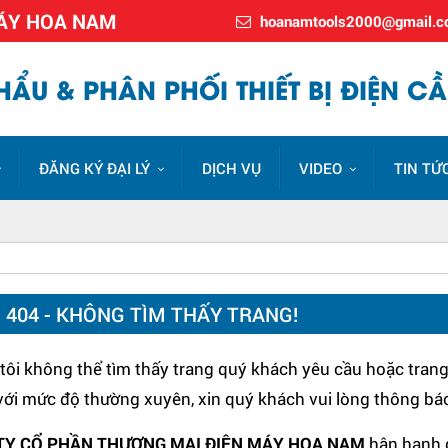
MÁY HOA NAM
hoanamtools2000@gmail.
ẨU & PHÂN PHỐI THIẾT BỊ ĐIỆN CẦ
ĐĂNG KÝ ĐẠI LÝ
DỊCH VỤ
VIDEO
TIN TỨ
I 404 - KHÔNG TÌM THẤY TRANG!
ôi không thể tìm thấy trang quý khách yêu cầu hoặc trang 
 với mức độ thường xuyên, xin quý khách vui lòng thông bá
TY CỔ PHẦN THƯƠNG MẠI ĐIỆN MÁY HOA NAM
hân hạnh 