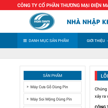
CÔNG TY CỔ PHẦN THƯƠNG MẠI ĐIỆN 
NHÀ NHẬP KH
DANH MỤC SẢN PHẨM
GIỚI THIỆU
LỖ
SẢN PHẨM
Máy Cưa Gỗ Dùng Pin
Chúng t
xảy ra
Máy Soi Mộng Dùng Pin
CÔNG 