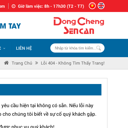
com
Giờ làm việc: 8h - 17h30 (T2 - T7)
M TAY
C
LIÊN HỆ
Trang Chủ
Lỗi 404 - Không Tìm Thấy Trang!
yêu cầu hiện tại không có sẵn. Nếu lỗi này
o cho chúng tôi biết về sự cố quý khách gặp.
được phục vụ quý khách!