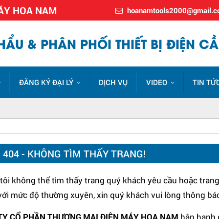
MÁY HOA NAM
hoanamtools2000@gmail.
ẨU & PHÂN PHỐI THIẾT BỊ ĐIỆN CẦ
ĐĂNG KÝ ĐẠI LÝ
DỊCH VỤ
VIDEO
TIN TỨ
I 404 - KHÔNG TÌM THẤY TRANG!
ôi không thể tìm thấy trang quý khách yêu cầu hoặc trang 
 với mức độ thường xuyên, xin quý khách vui lòng thông bá
TY CỔ PHẦN THƯƠNG MẠI ĐIỆN MÁY HOA NAM
hân hạnh 