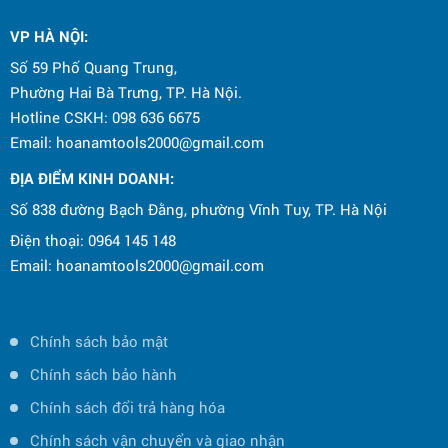
CÔNG TY CPTM ĐIỆN MÁY HOA NAM TỔ
CHỨC CHƯƠNG TRÌNH CHÚC MỪNG
VP HÀ NỘI
:
NGÀY QUỐC TẾ THIẾU NHI 1/6
Số 59 Phố Quang Trung,
Phường Hai Bà Trưng, TP. Hà Nội.
Hotline CSKH: 098 636 6675
Email: hoanamtools2000@gmail.com
ĐỊA ĐIỂM KINH DOANH:
Số 838 đường Bạch Đằng, phường Vĩnh Tuy, TP. Hà Nội
Điện thoại: 0964 145 148
Email: hoanamtools2000@gmail.com
Chính sách bảo mật
Chính sách bảo hành
Chính sách đổi trả hàng hóa
Chính sách vận chuyển và giao nhận