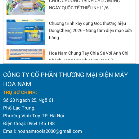
NGÀY QUỐC TẾ THIẾU NHI 1/6
Chương trình xây dựng Góc thương hiệu
DongCheng 2026 - Nâng tầm diện mạo cửa
hàng
Hoa Nam Chung Tay Chia Sẻ Với Anh Chị
Khách Hàng Các Khu Vực Bão Lũ
CÔNG TY CỔ PHẦN THƯƠNG MẠI ĐIỆN MÁY
KỶ NIỆM 80 NĂM CÁCH MẠNG THÁNG
HOA NAM
TÁM VÀ QUỐC KHÁNH 2/9
TRỤ SỞ CHÍNH:
Số 20 Ngách 25, Ngõ 61
Phố Lạc Trung,
CHƯƠNG TRÌNH GÓC THƯƠNG HIỆU
Phường Vĩnh Tuy, TP. Hà Nội.
DONGCHENG 2025 – CƠ HỘI HẤP DẪN
Điện thoại: 0964 145 148
CHO ĐẠI LÝ
Email: hoanamtools2000@gmail.com