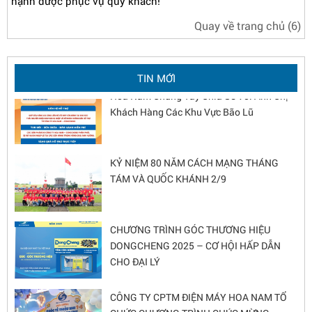
hạnh được phục vụ quý khách!
Quay về trang chủ
(5)
Chương trình xây dựng Góc thương hiệu
DongCheng 2026 - Nâng tầm diện mạo cửa
hàng
TIN MỚI
Hoa Nam Chung Tay Chia Sẻ Với Anh Chị
Khách Hàng Các Khu Vực Bão Lũ
KỶ NIỆM 80 NĂM CÁCH MẠNG THÁNG
TÁM VÀ QUỐC KHÁNH 2/9
CHƯƠNG TRÌNH GÓC THƯƠNG HIỆU
DONGCHENG 2025 – CƠ HỘI HẤP DẪN
CHO ĐẠI LÝ
CÔNG TY CPTM ĐIỆN MÁY HOA NAM TỔ
CHỨC CHƯƠNG TRÌNH CHÚC MỪNG