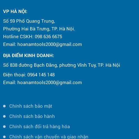
CÔNG TY CPTM ĐIỆN MÁY HOA NAM TỔ
CHỨC CHƯƠNG TRÌNH CHÚC MỪNG
VP HÀ NỘI
:
NGÀY QUỐC TẾ THIẾU NHI 1/6
Số 59 Phố Quang Trung,
Phường Hai Bà Trưng, TP. Hà Nội.
Hotline CSKH: 098 636 6675
Email: hoanamtools2000@gmail.com
ĐỊA ĐIỂM KINH DOANH:
Số 838 đường Bạch Đằng, phường Vĩnh Tuy, TP. Hà Nội
Điện thoại: 0964 145 148
Email: hoanamtools2000@gmail.com
Chính sách bảo mật
Chính sách bảo hành
Chính sách đổi trả hàng hóa
Chính sách vận chuyển và giao nhận