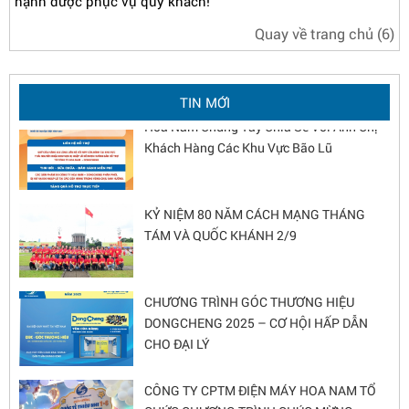
hạnh được phục vụ quý khách!
Quay về trang chủ
(5)
Chương trình xây dựng Góc thương hiệu
DongCheng 2026 - Nâng tầm diện mạo cửa
hàng
TIN MỚI
Hoa Nam Chung Tay Chia Sẻ Với Anh Chị
Khách Hàng Các Khu Vực Bão Lũ
KỶ NIỆM 80 NĂM CÁCH MẠNG THÁNG
TÁM VÀ QUỐC KHÁNH 2/9
CHƯƠNG TRÌNH GÓC THƯƠNG HIỆU
DONGCHENG 2025 – CƠ HỘI HẤP DẪN
CHO ĐẠI LÝ
CÔNG TY CPTM ĐIỆN MÁY HOA NAM TỔ
CHỨC CHƯƠNG TRÌNH CHÚC MỪNG