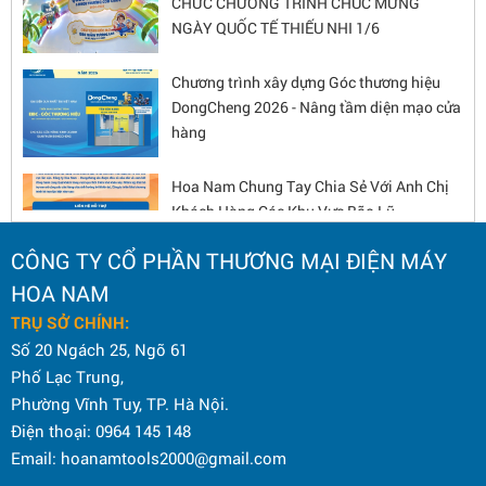
NGÀY QUỐC TẾ THIẾU NHI 1/6
Chương trình xây dựng Góc thương hiệu
DongCheng 2026 - Nâng tầm diện mạo cửa
hàng
Hoa Nam Chung Tay Chia Sẻ Với Anh Chị
Khách Hàng Các Khu Vực Bão Lũ
CÔNG TY CỔ PHẦN THƯƠNG MẠI ĐIỆN MÁY
KỶ NIỆM 80 NĂM CÁCH MẠNG THÁNG
HOA NAM
TÁM VÀ QUỐC KHÁNH 2/9
TRỤ SỞ CHÍNH:
Số 20 Ngách 25, Ngõ 61
Phố Lạc Trung,
CHƯƠNG TRÌNH GÓC THƯƠNG HIỆU
Phường Vĩnh Tuy, TP. Hà Nội.
DONGCHENG 2025 – CƠ HỘI HẤP DẪN
Điện thoại: 0964 145 148
CHO ĐẠI LÝ
Email: hoanamtools2000@gmail.com