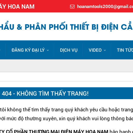
MÁY HOA NAM
hoanamtools2000@gmail.
ẨU & PHÂN PHỐI THIẾT BỊ ĐIỆN CẦ
ĐĂNG KÝ ĐẠI LÝ
DỊCH VỤ
VIDEO
TIN TỨ
I 404 - KHÔNG TÌM THẤY TRANG!
ôi không thể tìm thấy trang quý khách yêu cầu hoặc trang 
 với mức độ thường xuyên, xin quý khách vui lòng thông bá
TY CỔ PHẦN THƯƠNG MẠI ĐIỆN MÁY HOA NAM
hân hạnh 