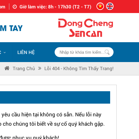
com
Giờ làm việc: 8h - 17h30 (T2 - T7)
M TAY
C
LIÊN HỆ
Trang Chủ
Lỗi 404 - Không Tìm Thấy Trang!
yêu cầu hiện tại không có sẵn. Nếu lỗi này
o cho chúng tôi biết về sự cố quý khách gặp.
được phục vụ quý khách!