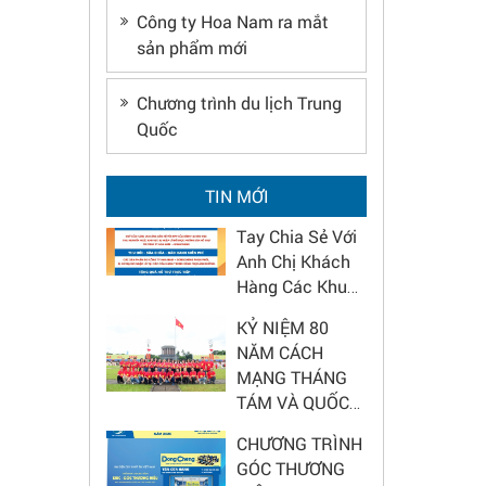
Công ty Hoa Nam ra mắt
sản phẩm mới
Chương trình
xây dựng Góc
Chương trình du lịch Trung
thương hiệu
Quốc
DongCheng
2026 - Nâng tầm
Hoa Nam Chung
diện mạo cửa
TIN MỚI
Tay Chia Sẻ Với
hàng
Anh Chị Khách
Hàng Các Khu
Vực Bão Lũ
KỶ NIỆM 80
NĂM CÁCH
MẠNG THÁNG
TÁM VÀ QUỐC
KHÁNH 2/9
CHƯƠNG TRÌNH
GÓC THƯƠNG
HIỆU