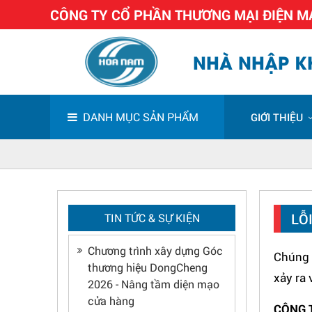
CÔNG TY CỔ PHẦN THƯƠNG MẠI ĐIỆN 
NHÀ NHẬP KH
DANH MỤC SẢN PHẨM
GIỚI THIỆU
LỖ
TIN TỨC & SỰ KIỆN
Chương trình xây dựng Góc
Chúng t
thương hiệu DongCheng
xảy ra
2026 - Nâng tầm diện mạo
cửa hàng
CÔNG 