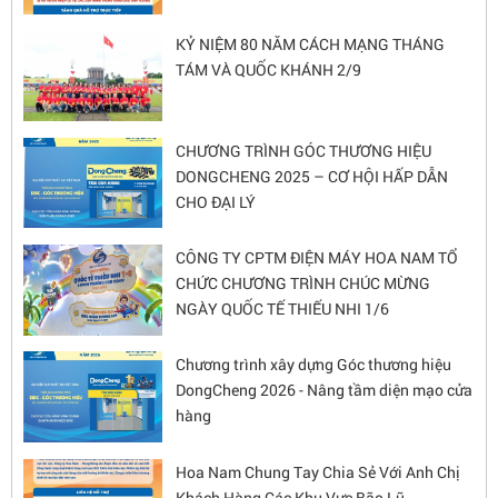
KỶ NIỆM 80 NĂM CÁCH MẠNG THÁNG
TÁM VÀ QUỐC KHÁNH 2/9
CHƯƠNG TRÌNH GÓC THƯƠNG HIỆU
DONGCHENG 2025 – CƠ HỘI HẤP DẪN
CHO ĐẠI LÝ
CÔNG TY CPTM ĐIỆN MÁY HOA NAM TỔ
CHỨC CHƯƠNG TRÌNH CHÚC MỪNG
NGÀY QUỐC TẾ THIẾU NHI 1/6
Chương trình xây dựng Góc thương hiệu
DongCheng 2026 - Nâng tầm diện mạo cửa
hàng
Hoa Nam Chung Tay Chia Sẻ Với Anh Chị
Khách Hàng Các Khu Vực Bão Lũ