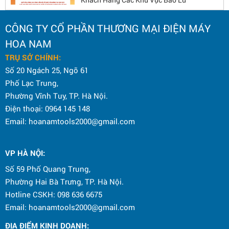
CÔNG TY CỔ PHẦN THƯƠNG MẠI ĐIỆN MÁY
KỶ NIỆM 80 NĂM CÁCH MẠNG THÁNG
TÁM VÀ QUỐC KHÁNH 2/9
HOA NAM
TRỤ SỞ CHÍNH:
Số 20 Ngách 25, Ngõ 61
CHƯƠNG TRÌNH GÓC THƯƠNG HIỆU
Phố Lạc Trung,
DONGCHENG 2025 – CƠ HỘI HẤP DẪN
Phường Vĩnh Tuy, TP. Hà Nội.
CHO ĐẠI LÝ
Điện thoại: 0964 145 148
Email: hoanamtools2000@gmail.com
CÔNG TY CPTM ĐIỆN MÁY HOA NAM TỔ
CHỨC CHƯƠNG TRÌNH CHÚC MỪNG
NGÀY QUỐC TẾ THIẾU NHI 1/6
VP HÀ NỘI
:
Số 59 Phố Quang Trung,
Phường Hai Bà Trưng, TP. Hà Nội.
Hotline CSKH: 098 636 6675
Email: hoanamtools2000@gmail.com
ĐỊA ĐIỂM KINH DOANH: