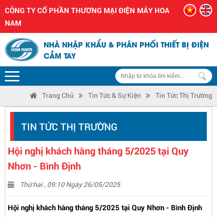
CÔNG TY CỔ PHẦN THƯƠNG MẠI ĐIỆN MÁY HOA
NAM
NHÀ NHẬP KHẨU & PHÂN PHỐI THIẾT BỊ ĐIỆN
CẦM TAY
Trang Chủ
Tin Tức & Sự Kiện
Tin Tức Thị Trường
TIN TỨC THỊ TRƯỜNG
Hội nghị khách hàng tháng 5/2025 tại Quy
Nhơn - Bình Định
Thứ hai , 09:10 Ngày 26/05/2025
Hội nghị khách hàng tháng 5/2025 tại Quy Nhơn - Bình Định