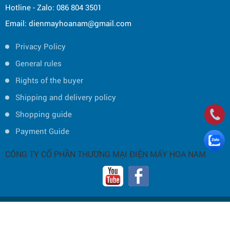
Hotline - Zalo: 086 804 3501
Email: dienmayhoanam@gmail.com
Privacy Policy
General rules
Rights of the buyer
Shipping and delivery policy
Shopping guide
Payment Guide
CÔNG TY CỔ PHẦN THƯƠNG MẠI ĐIỆN MÁY HOA NAM
Copyright © 2019 by HOA NAM TRADING JOINT STOCK COMPANY -
Thiết
kế và phát triển bởi
P.A Việt Nam