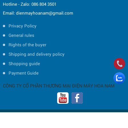
Hotline - Zalo: 086 804 3501
Email: dienmayhoanam@gmail.com
Privacy Policy
General rules
Rights of the buyer
Shipping and delivery policy
Shopping guide
Payment Guide
CÔNG TY CỔ PHẦN THƯƠNG MẠI ĐIỆN MÁY HOA NAM
Copyright © 2019 by HOA NAM TRADING JOINT STOCK COMPANY -
Thiết
kế và phát triển bởi
P.A Việt Nam