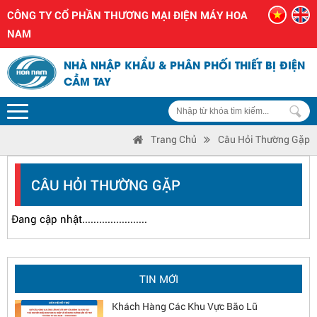
CÔNG TY CỔ PHẦN THƯƠNG MẠI ĐIỆN MÁY HOA
NAM
NHÀ NHẬP KHẨU & PHÂN PHỐI THIẾT BỊ ĐIỆN
CẦM TAY
Trang Chủ
Câu Hỏi Thường Gặp
CÂU HỎI THƯỜNG GẶP
Đang cập nhật.......................
Chương trình xây dựng Góc thương hiệu
DongCheng 2026 - Nâng tầm diện mạo cửa
hàng
TIN MỚI
Hoa Nam Chung Tay Chia Sẻ Với Anh Chị
Khách Hàng Các Khu Vực Bão Lũ