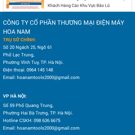
Khách Hàng Các Khu Vực Bão Lũ
CÔNG TY CỔ PHẦN THƯƠNG MẠI ĐIỆN MÁY
KỶ NIỆM 80 NĂM CÁCH MẠNG THÁNG
HOA NAM
TÁM VÀ QUỐC KHÁNH 2/9
TRỤ SỞ CHÍNH:
Số 20 Ngách 25, Ngõ 61
Phố Lạc Trung,
CHƯƠNG TRÌNH GÓC THƯƠNG HIỆU
Phường Vĩnh Tuy, TP. Hà Nội.
DONGCHENG 2025 – CƠ HỘI HẤP DẪN
CHO ĐẠI LÝ
Điện thoại: 0964 145 148
Email: hoanamtools2000@gmail.com
CÔNG TY CPTM ĐIỆN MÁY HOA NAM TỔ
CHỨC CHƯƠNG TRÌNH CHÚC MỪNG
VP HÀ NỘI
:
NGÀY QUỐC TẾ THIẾU NHI 1/6
Số 59 Phố Quang Trung,
Phường Hai Bà Trưng, TP. Hà Nội.
Hotline CSKH: 098 636 6675
Email: hoanamtools2000@gmail.com