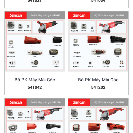
541021
541034
Bộ PK Máy Mài Góc
Bộ PK Máy Mài Góc
541042
541202