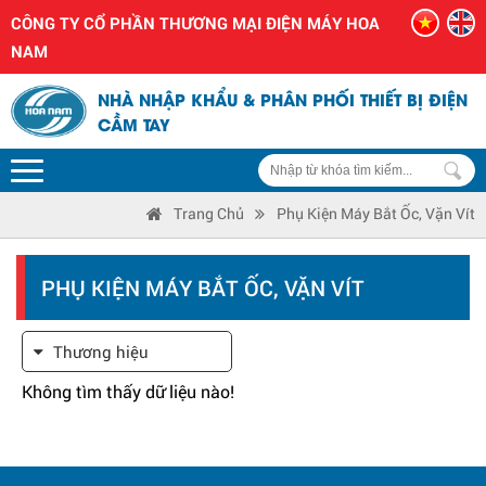
CÔNG TY CỔ PHẦN THƯƠNG MẠI ĐIỆN MÁY HOA
NAM
NHÀ NHẬP KHẨU & PHÂN PHỐI THIẾT BỊ ĐIỆN
CẦM TAY
Trang Chủ
Phụ Kiện Máy Bắt Ốc, Vặn Vít
PHỤ KIỆN MÁY BẮT ỐC, VẶN VÍT
Thương hiệu
Không tìm thấy dữ liệu nào!