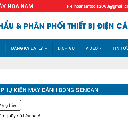
MÁY HOA NAM
hoanamtools2000@gmail.
ẨU & PHÂN PHỐI THIẾT BỊ ĐIỆN CẦ
ĐĂNG KÝ ĐẠI LÝ
DỊCH VỤ
VIDEO
TIN TỨ
 PHỤ KIỆN MÁY ĐÁNH BÓNG SENCAN
ơng hiệu
ìm thấy dữ liệu nào!