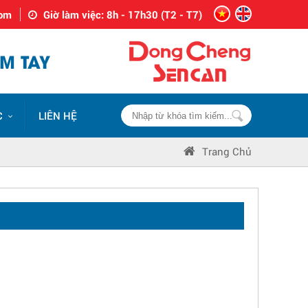
com
Giờ làm việc: 8h - 17h30 (T2 - T7)
M TAY
C
LIÊN HỆ
Trang Chủ