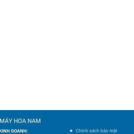
 MÁY HOA NAM
Chính sách bảo mật
 KINH DOANH: