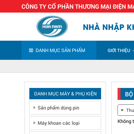
CÔNG TY CỔ PHẦN THƯƠNG MẠI ĐIỆN 
NHÀ NHẬP KH
DANH MỤC SẢN PHẨM
GIỚI THIỆU
BỘ
DANH MỤC MÁY & PHỤ KIỆN
Sản phẩm dùng pin
Thư
Không t
Máy khoan các loại