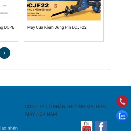
ng DCPB
Máy Cưa Kiếm Dùng Pin DCJF22
CÔNG TY CỔ PHẦN THƯƠNG MẠI ĐIỆN
MÁY HOA NAM
a
giao nhận