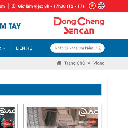
com
Giờ làm việc: 8h - 17h30 (T2 - T7)
M TAY
C
LIÊN HỆ
Trang Chủ
Video