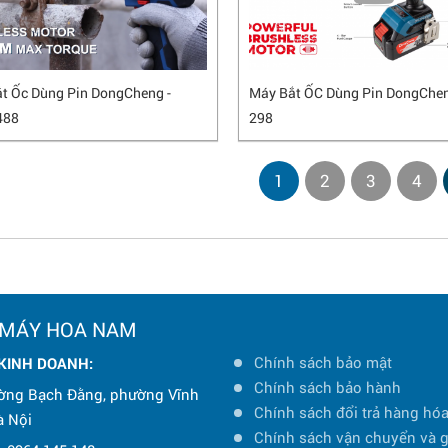
t Ốc Dùng Pin DongCheng -
Máy Bắt ỐC Dùng Pin DongChe
488
298
1
2
3
4
 MÁY HOA NAM
Chính sách bảo mật
 KINH DOANH:
Chính sách bảo hành
ờng Bạch Đằng, phường Vĩnh
Chính sách đổi trả hàng hó
à Nội
Chính sách vận chuyển và 