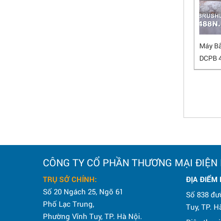
Máy Bắ
DCPB 
CÔNG TY CỔ PHẦN THƯƠNG MẠI ĐIỆN
TRỤ SỞ CHÍNH:
ĐỊA ĐIỂM
Số 20 Ngách 25, Ngõ 61
Số 838 đư
Phố Lạc Trung,
Tuy, TP. H
Phường Vĩnh Tuy, TP. Hà Nội.