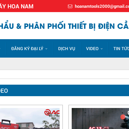
MÁY HOA NAM
hoanamtools2000@gmail.
ẨU & PHÂN PHỐI THIẾT BỊ ĐIỆN CẦ
ĐĂNG KÝ ĐẠI LÝ
DỊCH VỤ
VIDEO
TIN TỨ
DEO