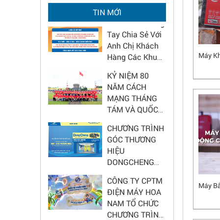
2026 - Nâng tầm
Hoa Nam Chung
TIN MỚI
diện mạo cửa
Tay Chia Sẻ Với
hàng
Anh Chị Khách
Hàng Các Khu
Vực Bão Lũ
Máy K
KỶ NIỆM 80
NĂM CÁCH
MẠNG THÁNG
TÁM VÀ QUỐC
KHÁNH 2/9
CHƯƠNG TRÌNH
GÓC THƯƠNG
HIỆU
DONGCHENG
2025 – CƠ HỘI
CÔNG TY CPTM
HẤP DẪN CHO
ĐIỆN MÁY HOA
ĐẠI LÝ
Máy Bắ
NAM TỔ CHỨC
CHƯƠNG TRÌNH
CHÚC MỪNG
Chương trình