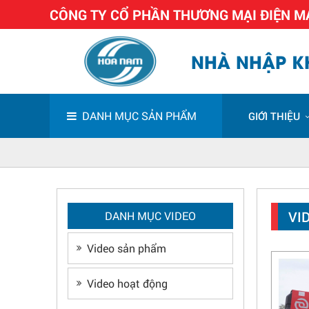
CÔNG TY CỔ PHẦN THƯƠNG MẠI ĐIỆN 
NHÀ NHẬP KH
DANH MỤC SẢN PHẨM
GIỚI THIỆU
VI
DANH MỤC VIDEO
Video sản phẩm
Chương trình
xây dựng Góc
thương hiệu
Video hoạt động
DongCheng