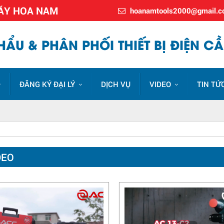
MÁY HOA NAM
hoanamtools2000@gmail.
ẨU & PHÂN PHỐI THIẾT BỊ ĐIỆN CẦ
ĐĂNG KÝ ĐẠI LÝ
DỊCH VỤ
VIDEO
TIN TỨ
DEO