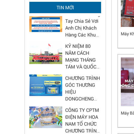
2026 - Nâng tầm
Hoa Nam Chung
TIN MỚI
diện mạo cửa
Tay Chia Sẻ Với
hàng
Anh Chị Khách
Hàng Các Khu
Máy K
Vực Bão Lũ
KỶ NIỆM 80
NĂM CÁCH
MẠNG THÁNG
TÁM VÀ QUỐC
KHÁNH 2/9
CHƯƠNG TRÌNH
GÓC THƯƠNG
HIỆU
DONGCHENG
2025 – CƠ HỘI
CÔNG TY CPTM
HẤP DẪN CHO
ĐIỆN MÁY HOA
ĐẠI LÝ
Máy Bắ
NAM TỔ CHỨC
CHƯƠNG TRÌNH
CHÚC MỪNG