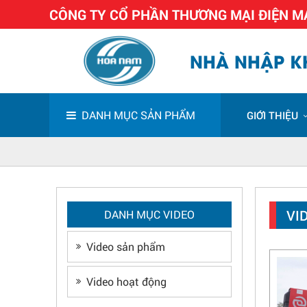
CÔNG TY CỔ PHẦN THƯƠNG MẠI ĐIỆN 
NHÀ NHẬP KH
DANH MỤC SẢN PHẨM
GIỚI THIỆU
VI
DANH MỤC VIDEO
Video sản phẩm
Chương trình
xây dựng Góc
thương hiệu
Video hoạt động
DongCheng