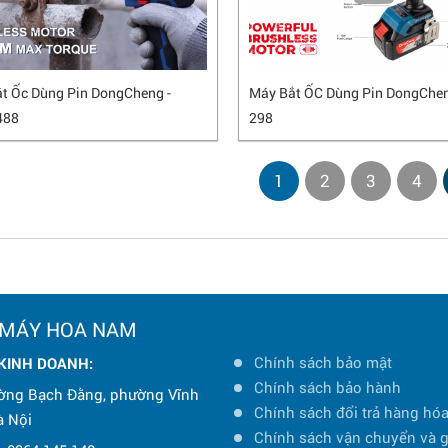
t Ốc Dùng Pin DongCheng -
Máy Bắt ỐC Dùng Pin DongChe
488
298
1
2
3
4
 MÁY HOA NAM
Chính sách bảo mật
 KINH DOANH:
Chính sách bảo hành
ờng Bạch Đằng, phường Vĩnh
Chính sách đổi trả hàng hó
à Nội
Chính sách vận chuyển và 