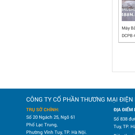
Máy Bắ
DCPB 
CÔNG TY CỔ PHẦN THƯƠNG MẠI ĐIỆN
TRỤ SỞ CHÍNH:
ĐỊA ĐIỂM
Số 20 Ngách 25, Ngõ 61
Số 838 đư
Phố Lạc Trung,
Tuy, TP. H
Phường Vĩnh Tuy, TP. Hà Nội.