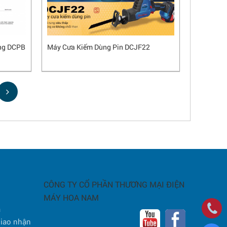
ng DCPB
Máy Cưa Kiếm Dùng Pin DCJF22
CÔNG TY CỔ PHẦN THƯƠNG MẠI ĐIỆN
MÁY HOA NAM
a
giao nhận