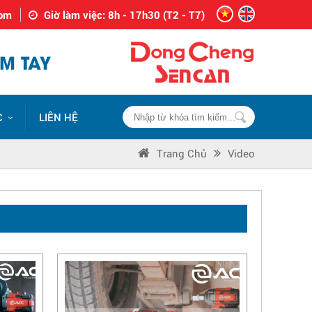
com
Giờ làm việc: 8h - 17h30 (T2 - T7)
M TAY
C
LIÊN HỆ
Trang Chủ
Video