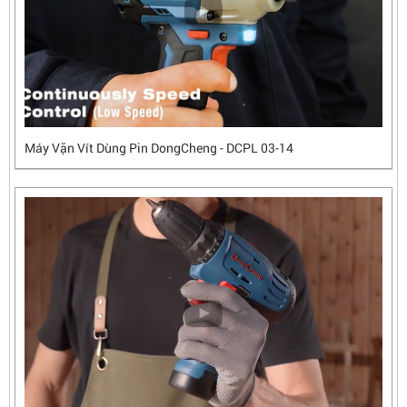
Máy Vặn Vít Dùng Pin DongCheng - DCPL 03-14