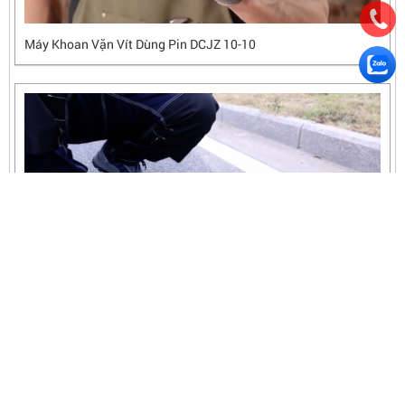
Máy Khoan Vặn Vít Dùng Pin DCJZ 10-10
Máy Bơm Hơi Dùng Pin DongCheng - DCQE 120