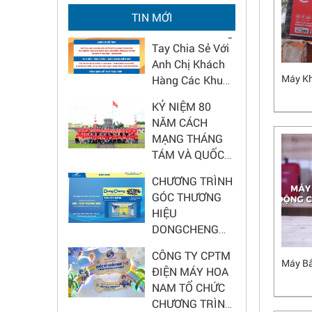
2026 - Nâng tầm
Hoa Nam Chung
TIN MỚI
diện mạo cửa
Tay Chia Sẻ Với
hàng
Anh Chị Khách
Hàng Các Khu
Vực Bão Lũ
Máy K
KỶ NIỆM 80
NĂM CÁCH
MẠNG THÁNG
TÁM VÀ QUỐC
KHÁNH 2/9
CHƯƠNG TRÌNH
GÓC THƯƠNG
HIỆU
DONGCHENG
2025 – CƠ HỘI
CÔNG TY CPTM
HẤP DẪN CHO
ĐIỆN MÁY HOA
ĐẠI LÝ
Máy Bắ
NAM TỔ CHỨC
CHƯƠNG TRÌNH
CHÚC MỪNG
Chương trình