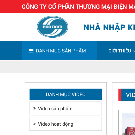
CÔNG TY CỔ PHẦN THƯƠNG MẠI ĐIỆN 
NHÀ NHẬP KH
DANH MỤC SẢN PHẨM
GIỚI THIỆU
VI
DANH MỤC VIDEO
Chương trình
Video sản phẩm
xây dựng Góc
thương hiệu
Video hoạt động
DongCheng