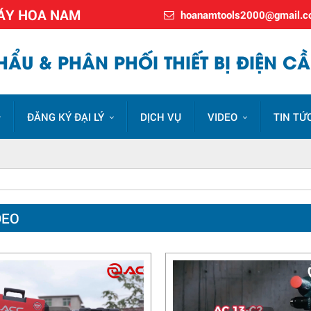
MÁY HOA NAM
hoanamtools2000@gmail.
ẨU & PHÂN PHỐI THIẾT BỊ ĐIỆN CẦ
ĐĂNG KÝ ĐẠI LÝ
DỊCH VỤ
VIDEO
TIN TỨ
DEO