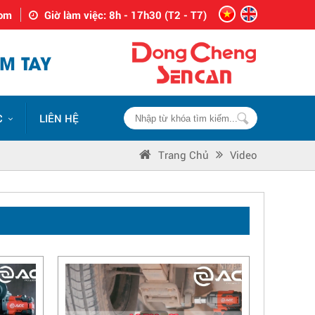
com
Giờ làm việc: 8h - 17h30 (T2 - T7)
M TAY
C
LIÊN HỆ
Trang Chủ
Video