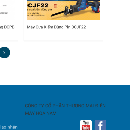
ng DCPB
Máy Cưa Kiếm Dùng Pin DCJF22
CÔNG TY CỔ PHẦN THƯƠNG MẠI ĐIỆN
MÁY HOA NAM
a
giao nhận