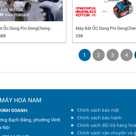
t Ốc Dùng Pin DongCheng -
Máy Bắt ỐC Dùng Pin DongChe
488
298
1
2
3
4
 MÁY HOA NAM
Chính sách bảo mật
 KINH DOANH:
Chính sách bảo hành
ờng Bạch Đằng, phường Vĩnh
Chính sách đổi trả hàng hó
à Nội
Chính sách vận chuyển và 