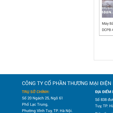
Máy Bắ
DCPB 
CÔNG TY CỔ PHẦN THƯƠNG MẠI ĐIỆN
TRỤ SỞ CHÍNH:
ĐỊA ĐIỂM
Số 20 Ngách 25, Ngõ 61
Số 838 đư
Phố Lạc Trung,
Tuy, TP. H
Phường Vĩnh Tuy, TP. Hà Nội.