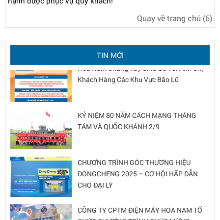
hạnh được phục vụ quý khách!
Quay về trang chủ
(5)
Chương trình xây dựng Góc thương hiệu
DongCheng 2026 - Nâng tầm diện mạo cửa
hàng
TIN MỚI
Hoa Nam Chung Tay Chia Sẻ Với Anh Chị
Khách Hàng Các Khu Vực Bão Lũ
KỶ NIỆM 80 NĂM CÁCH MẠNG THÁNG
TÁM VÀ QUỐC KHÁNH 2/9
CHƯƠNG TRÌNH GÓC THƯƠNG HIỆU
DONGCHENG 2025 – CƠ HỘI HẤP DẪN
CHO ĐẠI LÝ
CÔNG TY CPTM ĐIỆN MÁY HOA NAM TỔ
CHỨC CHƯƠNG TRÌNH CHÚC MỪNG