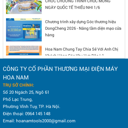
NGÀY QUỐC TẾ THIẾU NHI 1/6
Chương trình xây dựng Góc thương hiệu
DongCheng 2026 - Nâng tầm diện mạo cửa
hàng
Hoa Nam Chung Tay Chia Sẻ Với Anh Chị
Khách Hàng Các Khu Vực Bão Lũ
CÔNG TY CỔ PHẦN THƯƠNG MẠI ĐIỆN MÁY
KỶ NIỆM 80 NĂM CÁCH MẠNG THÁNG
HOA NAM
TÁM VÀ QUỐC KHÁNH 2/9
TRỤ SỞ CHÍNH:
Số 20 Ngách 25, Ngõ 61
Phố Lạc Trung,
CHƯƠNG TRÌNH GÓC THƯƠNG HIỆU
Phường Vĩnh Tuy, TP. Hà Nội.
DONGCHENG 2025 – CƠ HỘI HẤP DẪN
Điện thoại: 0964 145 148
CHO ĐẠI LÝ
Email: hoanamtools2000@gmail.com