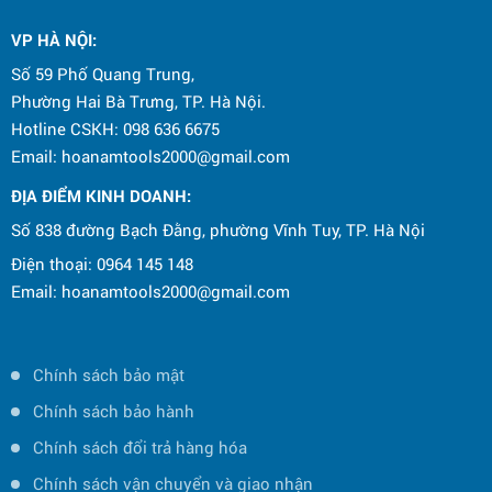
CÔNG TY CPTM ĐIỆN MÁY HOA NAM TỔ
CHỨC CHƯƠNG TRÌNH CHÚC MỪNG
VP HÀ NỘI
:
NGÀY QUỐC TẾ THIẾU NHI 1/6
Số 59 Phố Quang Trung,
Phường Hai Bà Trưng, TP. Hà Nội.
Hotline CSKH: 098 636 6675
Email: hoanamtools2000@gmail.com
ĐỊA ĐIỂM KINH DOANH:
Số 838 đường Bạch Đằng, phường Vĩnh Tuy, TP. Hà Nội
Điện thoại: 0964 145 148
Email: hoanamtools2000@gmail.com
Chính sách bảo mật
Chính sách bảo hành
Chính sách đổi trả hàng hóa
Chính sách vận chuyển và giao nhận