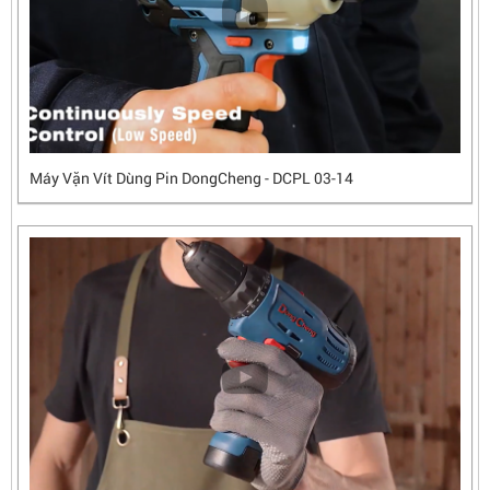
Máy Vặn Vít Dùng Pin DongCheng - DCPL 03-14