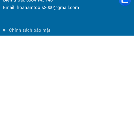
Email: hoanamtools2000@gmail.com
Chính sách bảo mật
Chính sách bảo hành
Chính sách đổi trả hàng hóa
Chính sách vận chuyển và giao nhận
Hướng dẫn mua hàng
Hướng dẫn thanh toán
CÔNG TY CỔ PHẦN THƯƠNG MẠI ĐIỆN MÁY HOA NAM
Copyright © 2019 Bản quyền thuộc về CÔNG TY CỔ PHẦN THƯƠNG MẠI
ĐIỆN MÁY HOA NAM -
Thiết kế và phát triển bởi
P.A Việt Nam