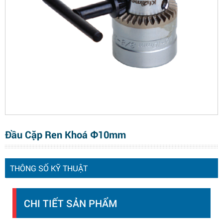
Đầu Cặp Ren Khoá Φ10mm
THÔNG SỐ KỸ THUẬT
CHI TIẾT SẢN PHẨM