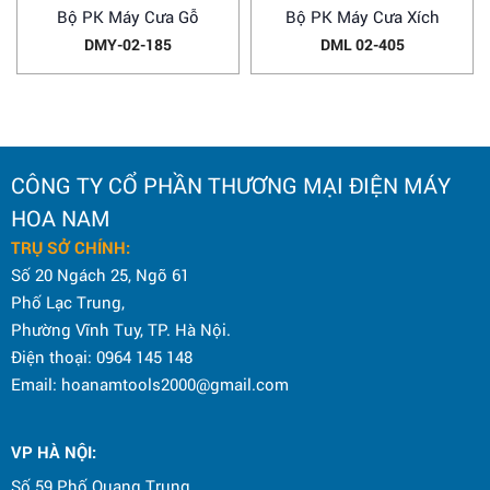
Bộ PK Máy Cưa Gỗ
Bộ PK Máy Cưa Xích
DMY-02-185
DML 02-405
CÔNG TY CỔ PHẦN THƯƠNG MẠI ĐIỆN MÁY
HOA NAM
TRỤ SỞ CHÍNH:
Số 20 Ngách 25, Ngõ 61
Phố Lạc Trung,
Phường Vĩnh Tuy, TP. Hà Nội.
Điện thoại: 0964 145 148
Email: hoanamtools2000@gmail.com
VP HÀ NỘI
:
Số 59 Phố Quang Trung,